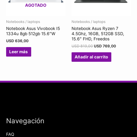
AGOTADO
Notebooks / laptops
Notebooks / laptops
Notebook Asus Vivobook I5
Notebook Asus Ryzen 7
1334u 8gb 512gb 15.6″W
4.5Ghz, 16GB, 512GB SSD,
15.6″ FHD, Freedos
USD
636,00
USD
819,00
USD
769,00
Leer más
Añadir al carrito
Navegación
FAQ