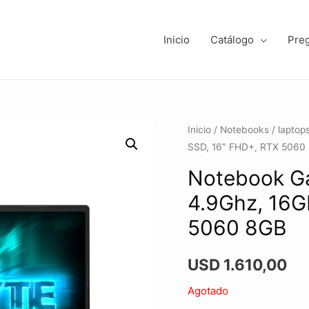
Inicio
Catálogo
Pre
Inicio
/
Notebooks / laptop
SSD, 16″ FHD+, RTX 5060
Notebook Ga
4.9Ghz, 16G
5060 8GB
USD
1.610,00
Agotado