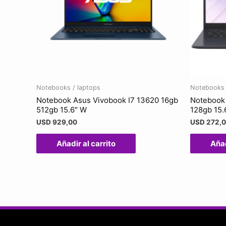
Notebooks / laptops
Notebooks 
Notebook Asus Vivobook I7 13620 16gb
Notebook
512gb 15.6″ W
128gb 15.
USD
929,00
USD
272,
Añadir al carrito
Añad