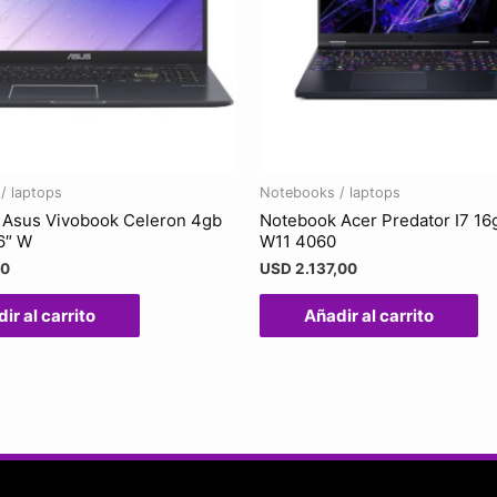
/ laptops
Notebooks / laptops
 Asus Vivobook Celeron 4gb
Notebook Acer Predator I7 16g
6″ W
W11 4060
00
USD
2.137,00
ir al carrito
Añadir al carrito