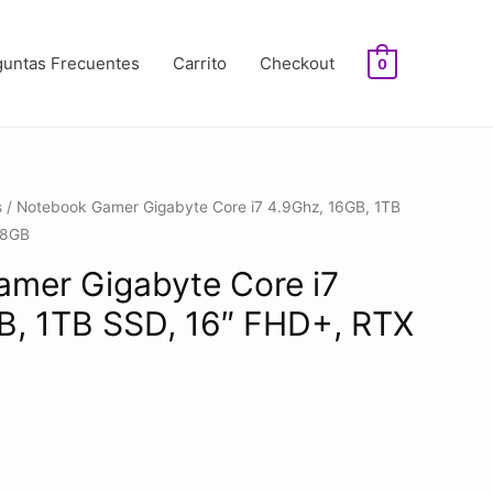
guntas Frecuentes
Carrito
Checkout
0
s
/ Notebook Gamer Gigabyte Core i7 4.9Ghz, 16GB, 1TB
 8GB
mer Gigabyte Core i7
B, 1TB SSD, 16″ FHD+, RTX