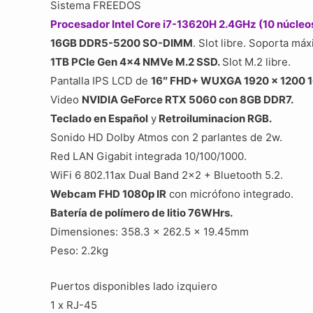
Sistema FREEDOS
Procesador Intel Core i7-13620H 2.4GHz (10 núcleo
16GB DDR5-5200 SO-DIMM
. Slot libre. Soporta m
1TB PCIe Gen 4×4 NMVe M.2 SSD.
Slot M.2 libre.
Pantalla IPS LCD de
16″ FHD+ WUXGA 1920 x 1200 
Video
NVIDIA GeForce RTX 5060 con 8GB DDR7.
Teclado en Español
y
Retroiluminacion RGB.
Sonido HD Dolby Atmos con 2 parlantes de 2w.
Red LAN Gigabit integrada 10/100/1000.
WiFi 6 802.11ax Dual Band 2×2 + Bluetooth 5.2.
Webcam FHD 1080p IR
con micrófono integrado.
Batería de polímero de litio 76WHrs.
Dimensiones: 358.3 x 262.5 x 19.45mm
Peso: 2.2kg
Puertos disponibles lado izquiero
1 x RJ-45