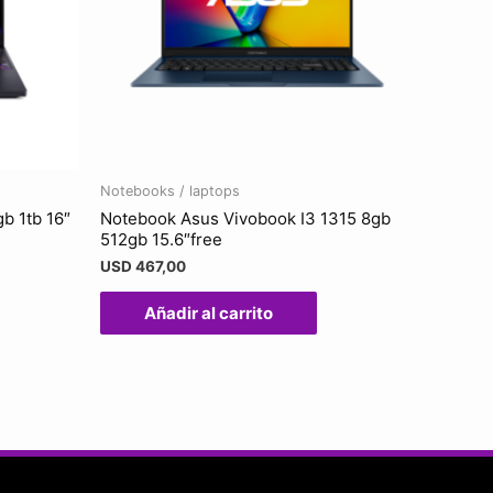
Notebooks / laptops
b 1tb 16″
Notebook Asus Vivobook I3 1315 8gb
512gb 15.6″free
USD
467,00
Añadir al carrito