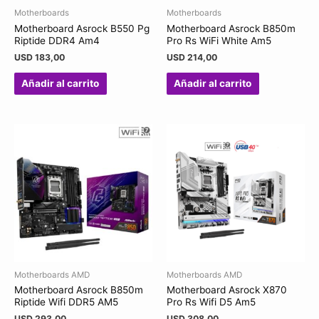
Motherboards
Motherboards
Motherboard Asrock B550 Pg
Motherboard Asrock B850m
Riptide DDR4 Am4
Pro Rs WiFi White Am5
USD
183,00
USD
214,00
Añadir al carrito
Añadir al carrito
Motherboards AMD
Motherboards AMD
Motherboard Asrock B850m
Motherboard Asrock X870
Riptide Wifi DDR5 AM5
Pro Rs Wifi D5 Am5
USD
293,00
USD
308,00