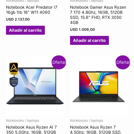
Notebooks / laptops
Notebooks / laptops
Notebook Acer Predator I7
Notebook Gamer Asus Ryzen
16gb 1tb 16″ W11 4060
7 170 4.8Ghz, 16GB, 512GB
SSD, 15.6″ FHD, RTX 3050
USD
2.137,00
4GB
USD
1.009,00
Añadir al carrito
Añadir al carrito
¡Oferta!
¡Oferta!
Notebooks / laptops
Notebooks / laptops
Notebook Asus Ryzen AI 7
Notebook Asus Ryzen 7
350 5.0Ghz, 16GB, 512GB
4.5Ghz, 16GB, 512GB SSD,