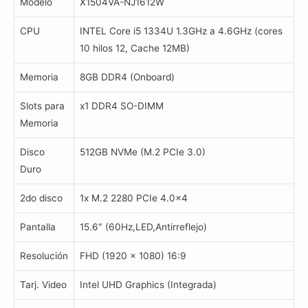
Modelo
X1504VA-NJ1612W
CPU
INTEL Core i5 1334U 1.3GHz a 4.6GHz (cores
10 hilos 12, Cache 12MB)
Memoria
8GB DDR4 (Onboard)
Slots para
x1 DDR4 SO-DIMM
Memoria
Disco
512GB NVMe (M.2 PCIe 3.0)
Duro
2do disco
1x M.2 2280 PCIe 4.0×4
Pantalla
15.6″ (60Hz,LED,Antirreflejo)
Resolución
FHD (1920 x 1080) 16:9
Tarj. Video
Intel UHD Graphics (Integrada)