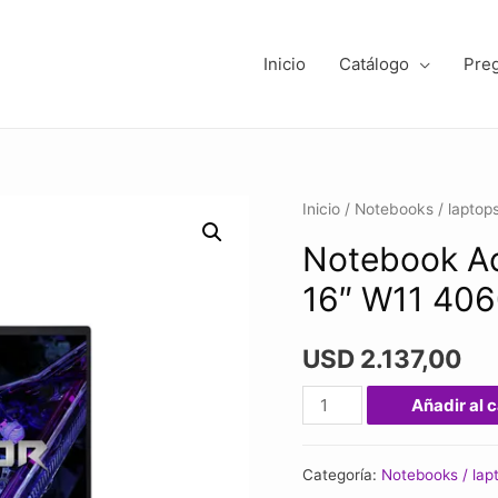
Inicio
Catálogo
Pre
Inicio
/
Notebooks / laptop
Notebook Ac
16″ W11 40
USD
2.137,00
Notebook
Añadir al c
Acer
Predator
Categoría:
Notebooks / lap
I7