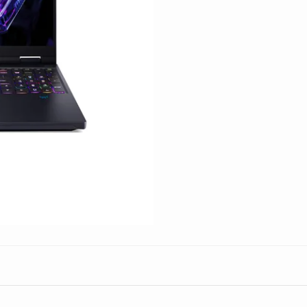
16gb
1tb
16"
W11
4060
cantidad