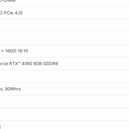
o-DIMM
2 PCIe 4.0)
)
x 1600) 16:10
Force RTX™ 4060 8GB GDDR6
das, 90Whrs
C