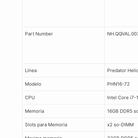
Part Number
NH.QQVAL.00
Línea
Predator Heli
Modelo
PHN16-72
CPU
Intel Core i7
Memoria
16GB DDR5 s
Slots para Memoria
x2 so-DIMM