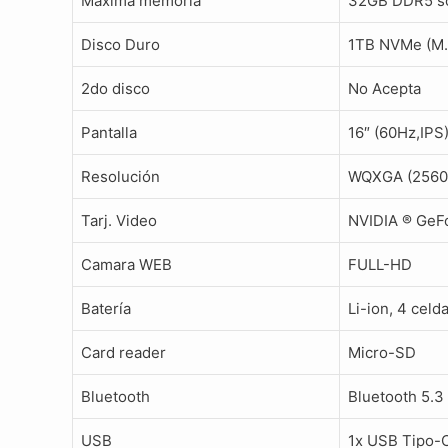
Maxima memoria
32GB DDR5 s
Disco Duro
1TB NVMe (M.
2do disco
No Acepta
Pantalla
16″ (60Hz,IPS
Resolución
WQXGA (2560 
Tarj. Video
NVIDIA ® Ge
Camara WEB
FULL-HD
Batería
Li-ion, 4 cel
Card reader
Micro-SD
Bluetooth
Bluetooth 5.3
USB
1x USB Tipo-