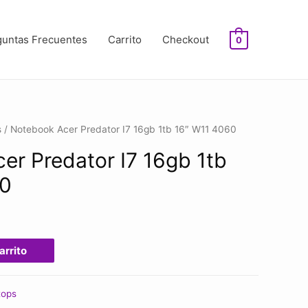
guntas Frecuentes
Carrito
Checkout
0
s
/ Notebook Acer Predator I7 16gb 1tb 16″ W11 4060
er Predator I7 16gb 1tb
60
arrito
tops