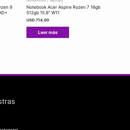
Notebooks / laptops
yzen 9
Notebook Acer Aspire Ryzen 7 16gb
FHD+
512gb 15.6″ W11
USD
714,00
Leer más
stras
Instagram