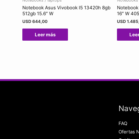
Notebooks / laptops
Notebooks 
Notebook Asus Vivobook I5 13420h 8gb
Notebook 
512gb 15.6″ W
16″ W 40
USD
644,00
USD
1.485
Leer más
Lee
Nave
FAQ
Ofertas 