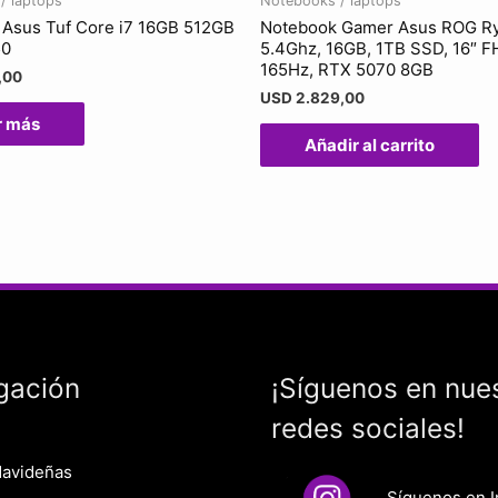
/ laptops
Notebooks / laptops
Asus Tuf Core i7 16GB 512GB
Notebook Gamer Asus ROG R
50
5.4Ghz, 16GB, 1TB SSD, 16″ 
165Hz, RTX 5070 8GB
,00
USD
2.829,00
r más
Añadir al carrito
gación
¡Síguenos en nue
redes sociales!
Navideñas
Síguenos en 