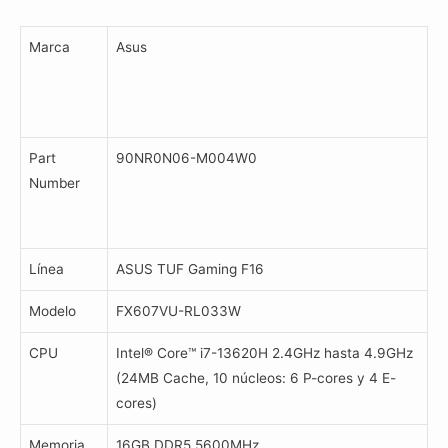
Marca
Asus
Part
90NR0N06-M004W0
Number
Línea
ASUS TUF Gaming F16
Modelo
FX607VU-RL033W
CPU
Intel® Core™ i7-13620H 2.4GHz hasta 4.9GHz
(24MB Cache, 10 núcleos: 6 P-cores y 4 E-
cores)
Memoria
16GB DDR5 5600MHz