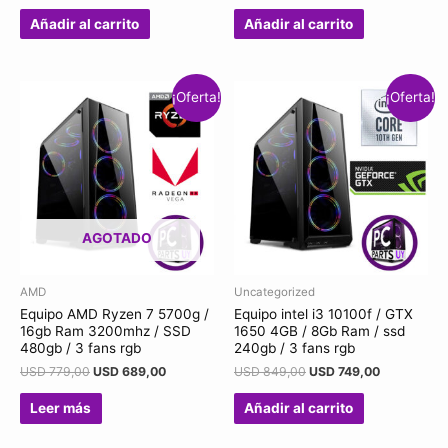
Añadir al carrito
Añadir al carrito
¡Oferta!
¡Oferta!
AGOTADO
AMD
Uncategorized
Equipo AMD Ryzen 7 5700g /
Equipo intel i3 10100f / GTX
16gb Ram 3200mhz / SSD
1650 4GB / 8Gb Ram / ssd
480gb / 3 fans rgb
240gb / 3 fans rgb
USD
779,00
USD
689,00
USD
849,00
USD
749,00
Leer más
Añadir al carrito