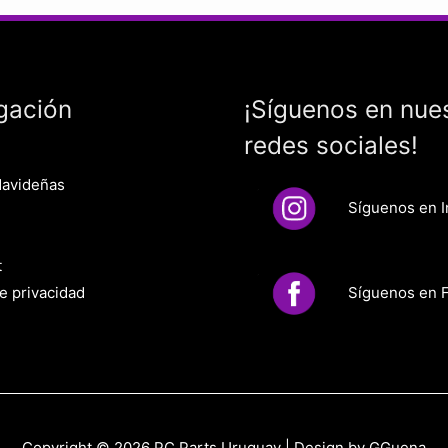
gación
¡Síguenos en nue
redes sociales!
Navideñas
Síguenos en 
t
Síguenos en 
de privacidad
Copyright © 2026
PC Parts Uruguay
| Design by GGuena