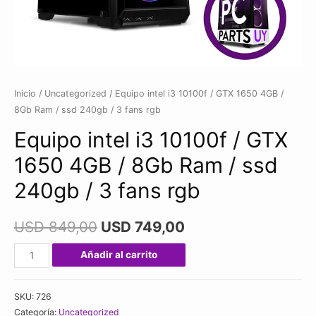
Inicio
/
Uncategorized
/ Equipo intel i3 10100f / GTX 1650 4GB /
8Gb Ram / ssd 240gb / 3 fans rgb
Equipo intel i3 10100f / GTX
1650 4GB / 8Gb Ram / ssd
240gb / 3 fans rgb
USD
849,00
USD
749,00
Equipo
Añadir al carrito
intel
i3
SKU:
726
10100f
Categoría:
Uncategorized