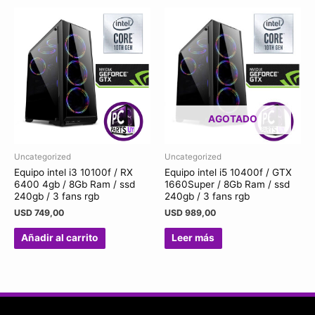
AGOTADO
Uncategorized
Uncategorized
Equipo intel i3 10100f / RX
Equipo intel i5 10400f / GTX
6400 4gb / 8Gb Ram / ssd
1660Super / 8Gb Ram / ssd
240gb / 3 fans rgb
240gb / 3 fans rgb
USD
749,00
USD
989,00
Añadir al carrito
Leer más