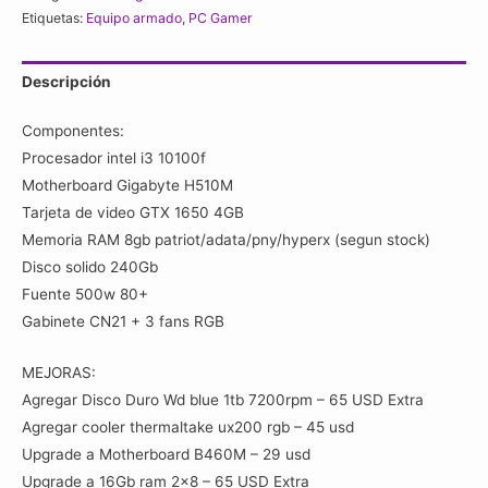
/
Etiquetas:
Equipo armado
,
PC Gamer
GTX
1650
Descripción
4GB
/
Componentes:
8Gb
Procesador intel i3 10100f
Ram
Motherboard Gigabyte H510M
/
Tarjeta de video GTX 1650 4GB
ssd
Memoria RAM 8gb patriot/adata/pny/hyperx (segun stock)
240gb
Disco solido 240Gb
/
Fuente 500w 80+
3
Gabinete CN21 + 3 fans RGB
fans
rgb
MEJORAS:
cantidad
Agregar Disco Duro Wd blue 1tb 7200rpm – 65 USD Extra
Agregar cooler thermaltake ux200 rgb – 45 usd
Upgrade a Motherboard B460M – 29 usd
Upgrade a 16Gb ram 2×8 – 65 USD Extra