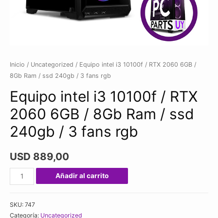
Inicio
/
Uncategorized
/ Equipo intel i3 10100f / RTX 2060 6GB /
8Gb Ram / ssd 240gb / 3 fans rgb
Equipo intel i3 10100f / RTX
2060 6GB / 8Gb Ram / ssd
240gb / 3 fans rgb
USD
889,00
Equipo
Añadir al carrito
intel
i3
SKU:
747
10100f
Categoría:
Uncategorized