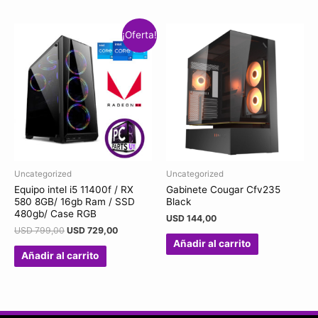
¡Oferta!
Uncategorized
Uncategorized
Equipo intel i5 11400f / RX
Gabinete Cougar Cfv235
580 8GB/ 16gb Ram / SSD
Black
480gb/ Case RGB
USD
144,00
USD
799,00
USD
729,00
Añadir al carrito
Añadir al carrito