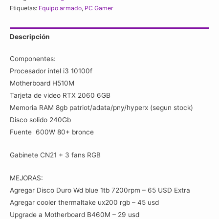
/
Etiquetas:
Equipo armado
,
PC Gamer
RTX
2060
Descripción
6GB
/
Componentes:
8Gb
Procesador intel i3 10100f
Ram
Motherboard H510M
/
Tarjeta de video RTX 2060 6GB
ssd
Memoria RAM 8gb patriot/adata/pny/hyperx (segun stock)
240gb
Disco solido 240Gb
/
Fuente 600W 80+ bronce
3
fans
Gabinete CN21 + 3 fans RGB
rgb
cantidad
MEJORAS:
Agregar Disco Duro Wd blue 1tb 7200rpm – 65 USD Extra
Agregar cooler thermaltake ux200 rgb – 45 usd
Upgrade a Motherboard B460M – 29 usd