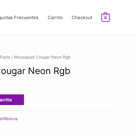
guntas Frecuentes
Carrito
Checkout
0
 Pads
/ Mousepad Cougar Neon Rgb
ougar Neon Rgb
arrito
eriféricos