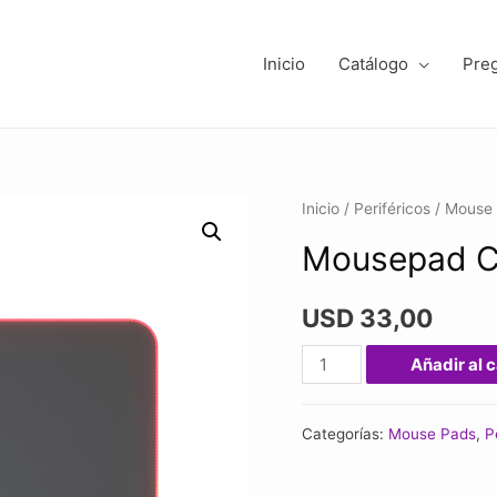
Inicio
Catálogo
Pre
Inicio
/
Periféricos
/
Mouse
Mousepad C
USD
33,00
Mousepad
Añadir al c
Cougar
Neon
Categorías:
Mouse Pads
,
P
Rgb
cantidad