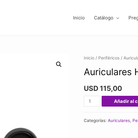
Inicio
Catálogo
Pre
Inicio
/
Periféricos
/
Auricul
Auriculares 
USD
115,00
Auriculares
Añadir al c
HyperX
Cirro
Categorías:
Auriculares
,
Pe
Buds
Pro