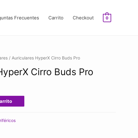
guntas Frecuentes
Carrito
Checkout
0
ares
/ Auriculares HyperX Cirro Buds Pro
HyperX Cirro Buds Pro
arrito
riféricos