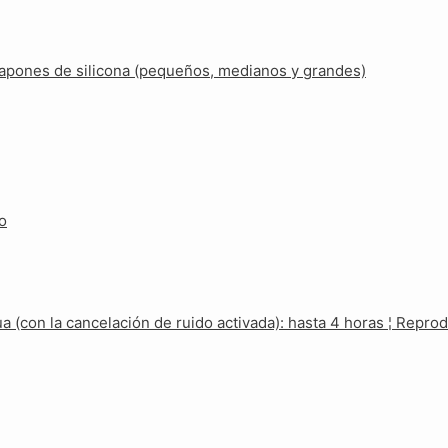
tapones de silicona (pequeños, medianos y grandes)
io
 (con la cancelación de ruido activada): hasta 4 horas ¦ Repro