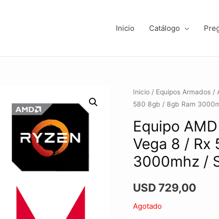
Inicio
Catálogo
Pre
Inicio
/
Equipos Armados
/
580 8gb / 8gb Ram 3000m
Equipo AMD
Vega 8 / Rx
3000mhz / 
USD
729,00
Agotado