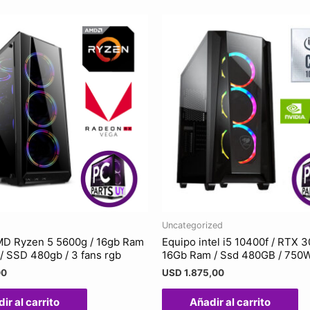
Uncategorized
MD Ryzen 5 5600g / 16gb Ram
Equipo intel i5 10400f / RTX 3
 SSD 480gb / 3 fans rgb
16Gb Ram / Ssd 480GB / 750
00
USD
1.875,00
ir al carrito
Añadir al carrito