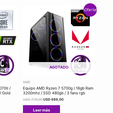
¡Oferta!
AGOTADO
AMD
070ti /
Equipo AMD Ryzen 7 5700g / 16gb Ram
W Gold
3200mhz / SSD 480gb / 3 fans rgb
USD
779,00
USD
689,00
Leer más