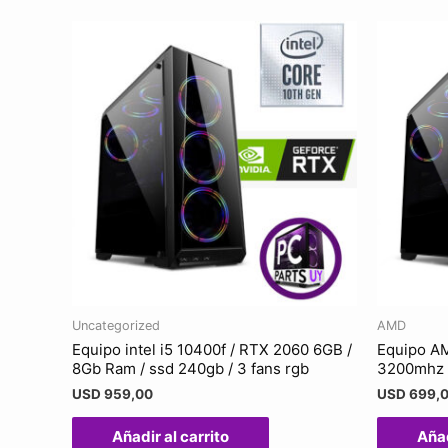
Uncategorized
AMD
Equipo intel i5 10400f / RTX 2060 6GB /
Equipo A
8Gb Ram / ssd 240gb / 3 fans rgb
3200mhz /
USD
959,00
USD
699,
Añadir al carrito
Añad