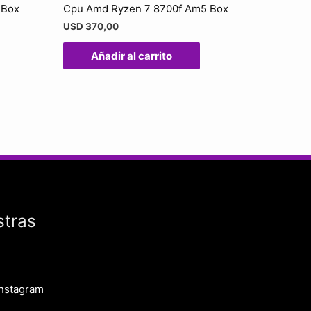
 Box
Cpu Amd Ryzen 7 8700f Am5 Box
USD
370,00
Añadir al carrito
stras
Instagram