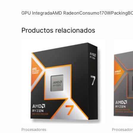
GPU IntegradaAMD RadeonConsumo170WPackingB
Productos relacionados
Procesadores
Procesador