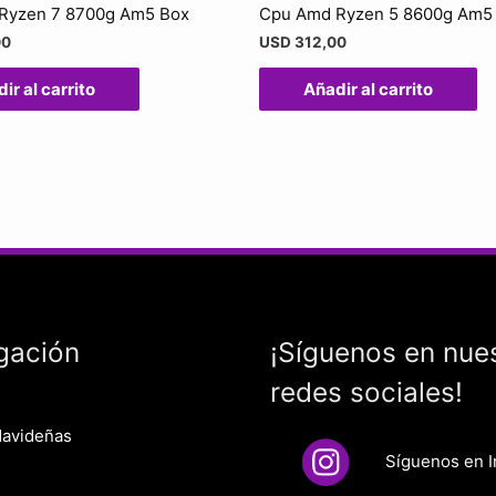
Ryzen 7 8700g Am5 Box
Cpu Amd Ryzen 5 8600g Am5
00
USD
312,00
ir al carrito
Añadir al carrito
gación
¡Síguenos en nue
redes sociales!
Navideñas
Síguenos en 