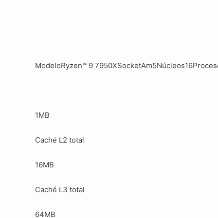
ModeloRyzen™ 9 7950XSocketAm5Núcleos16Procesos
1MB
Caché L2 total
16MB
Caché L3 total
64MB