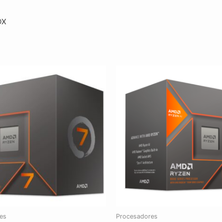
OX
es
Procesadores