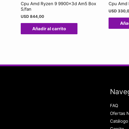
Cpu Amd Ryzen 9 9900x3d Am5 Box
Cpu Amd 
S/fan
USD
330,
USD
844,00
Añad
Añadir al carrito
Nave
FAQ
Ofertas 
Catálogo
Carrito