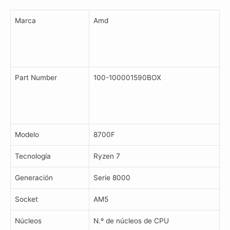
Box
cantidad
Marca
Amd
Part Number
100-100001590BOX
Modelo
8700F
Tecnología
Ryzen 7
Generación
Serie 8000
Socket
AM5
Núcleos
N.º de núcleos de CPU