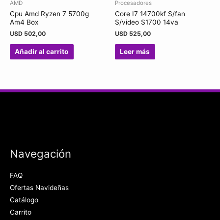
AMD
Procesadores
Cpu Amd Ryzen 7 5700g
Core I7 14700kf S/fan
Am4 Box
S/video S1700 14va
USD
502,00
USD
525,00
Añadir al carrito
Leer más
Navegación
FAQ
Ofertas Navideñas
Catálogo
Carrito