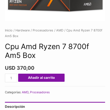
Inicio
/
Hardware
/
Procesadores
/
AMD
/ Cpu Amd Ryzen 7 8700f
Am5 Box
Cpu Amd Ryzen 7 8700f
Am5 Box
USD
370,00
Cpu
Añadir al carrito
Amd
Ryzen
Categorías:
AMD
,
Procesadores
7
8700f
Descripción
Am5