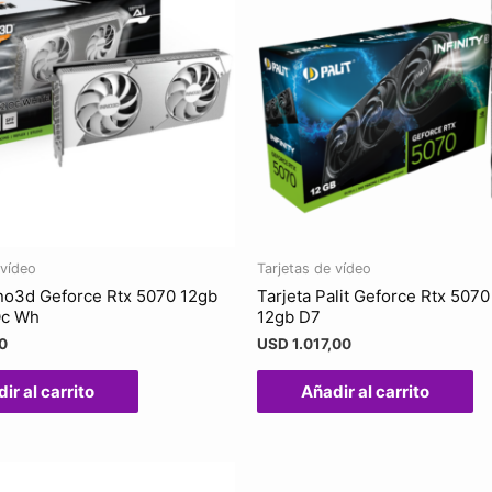
 vídeo
Tarjetas de vídeo
nno3d Geforce Rtx 5070 12gb
Tarjeta Palit Geforce Rtx 5070 
Oc Wh
12gb D7
0
USD
1.017,00
ir al carrito
Añadir al carrito