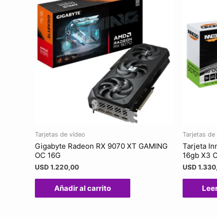
Tarjetas de vídeo
Tarjetas de
Gigabyte Radeon RX 9070 XT GAMING
Tarjeta I
OC 16G
16gb X3 
USD
1.220,00
USD
1.330
Añadir al carrito
Lee