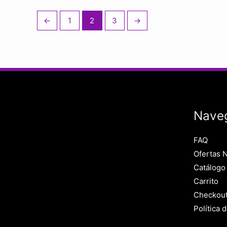
←
1
2
3
→
Nave
FAQ
Ofertas 
Catálogo
Carrito
Checkou
Política 