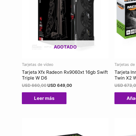
AGOTADO
Tarjetas de vídeo
Tarjetas de
Tarjeta Xfx Radeon Rx9060xt 16gb Swift
Tarjeta I
Triple W D6
Twin X2 
USD
660,00
USD
649,00
USD
673,
Leer más
Añad