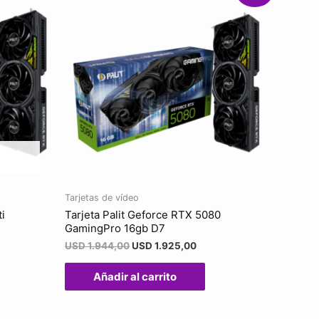
Tarjetas de vídeo
ti
Tarjeta Palit Geforce RTX 5080
GamingPro 16gb D7
USD
1.944,00
USD
1.925,00
Añadir al carrito