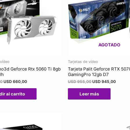
AGOTADO
 vídeo
Tarjetas de vídeo
nno3d Geforce Rtx 5060 Ti 8gb
Tarjeta Palit Geforce RTX 507
Wh
GamingPro 12gb D7
00
USD
660,00
USD
955,00
USD
945,00
ir al carrito
Leer más