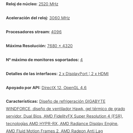
Reloj de núcleo:
2520 MHz
Aceleración del reloj:
3060 MHz
Procesadores stream:
4096
Máxima Resolución:
7680 x 4320
N° máximo de monitores soportados:
4
Detalles de las interfaces:
2 x DisplayPort ¦ 2 x HDMI
Apoyado por API:
DirectX 12, OpenGL 4.6
Características:
Diseño de refrigeración GIGABYTE
WINDFORCE, diseño de ventilador Hawk, gel térmico de grado
servidor, Dual Bios, AMD FidelityFX Super Resolution 4 (FSR),
tecnologías AMD HYPR-RX, AMD Radiance Display Engine,
AMD Fluid Motion Frames 2, AMD Radeon Anti Lag