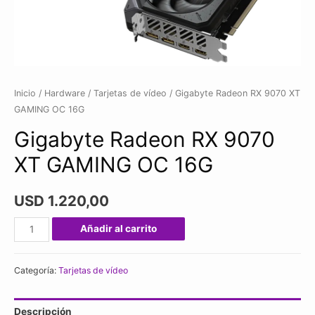
Inicio
/
Hardware
/
Tarjetas de vídeo
/ Gigabyte Radeon RX 9070 XT
GAMING OC 16G
Gigabyte Radeon RX 9070
XT GAMING OC 16G
USD
1.220,00
Gigabyte
Añadir al carrito
Radeon
RX
Categoría:
Tarjetas de vídeo
9070
XT
Descripción
GAMING