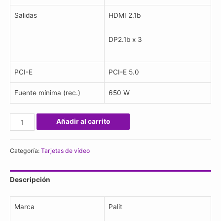
Salidas
HDMI 2.1b
DP2.1b x 3
PCI-E
PCI-E 5.0
Fuente mínima (rec.)
650 W
Tarjeta
Añadir al carrito
Palit
Geforce
Categoría:
Tarjetas de vídeo
Rtx
5070
Descripción
Infinity3
12gb
D7
Marca
Palit
cantidad