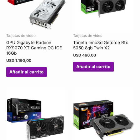
Tarjetas de vídeo
Tarjetas de vídeo
GPU Gigabyte Radeon
Tarjeta Inno3d Geforce Rtx
RX9070 XT Gaming OC ICE
5050 8gb Twin X2
16Gb
USD
460,00
USD
1.190,00
Añadir al carrito
Añadir al carrito