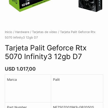
Inicio
/
Hardware
/
Tarjetas de vídeo
/ Tarjeta Palit Geforce Rtx
5070 Infinity3 12gb D7
Tarjeta Palit Geforce Rtx
5070 Infinity3 12gb D7
USD
1.017,00
Marca
Palit
Part Number
NE75070019K9-GB2050S