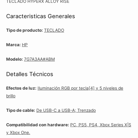
TECLADO HYPERX ALLOY RISE
Caracteristicas Generales
Tipo de producto:
TECLADO
Marca:
HP
Modelo:
7G7A3AA#ABM
Detalles Técnicos
Efectos de luz:
Iluminación RGB por tecla[4] y 5 niveles de
brillo
Tipo de cable:
De USB-C a USB-A; Trenzado
Compatibilidad con hardware:
PC, PS5, PS4, Xbox Series X|S
y Xbox One.