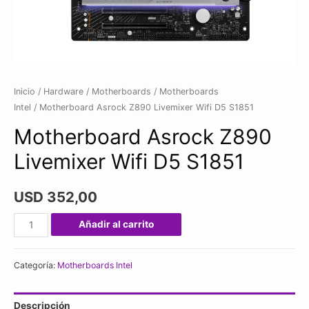
Inicio
/
Hardware
/
Motherboards
/
Motherboards
Intel
/ Motherboard Asrock Z890 Livemixer Wifi D5 S1851
Motherboard Asrock Z890
Livemixer Wifi D5 S1851
USD
352,00
Motherboard
Añadir al carrito
Asrock
Z890
Categoría:
Motherboards Intel
Livemixer
Wifi
Descripción
D5