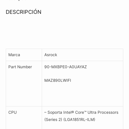
S1851
DESCRIPCIÓN
cantidad
Marca
Asrock
Part Number
90-MXBPE0-A0UAYAZ
MAZ890LWIFI
CPU
– Soporta Intel® Core™ Ultra Processors
(Series 2) (LGA1851RL-ILM)