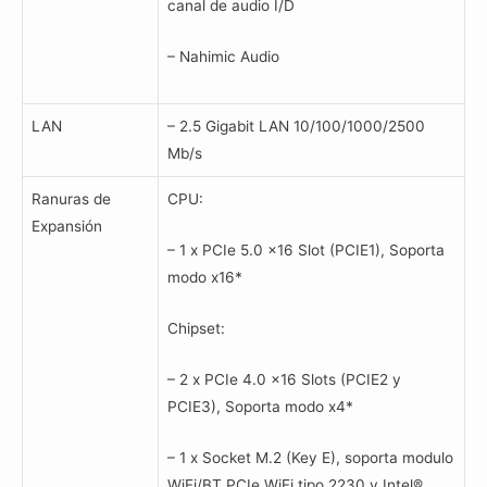
canal de audio I/D
– Nahimic Audio
LAN
– 2.5 Gigabit LAN 10/100/1000/2500
Mb/s
Ranuras de
CPU:
Expansión
– 1 x PCIe 5.0 x16 Slot (PCIE1), Soporta
modo x16*
Chipset:
– 2 x PCIe 4.0 x16 Slots (PCIE2 y
PCIE3), Soporta modo x4*
– 1 x Socket M.2 (Key E), soporta modulo
WiFi/BT PCIe WiFi tipo 2230 y Intel®