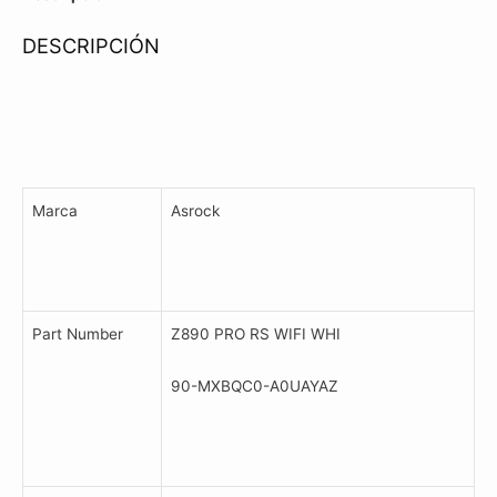
WT
DESCRIPCIÓN
D5
S1851
cantidad
Marca
Asrock
Part Number
Z890 PRO RS WIFI WHI
90-MXBQC0-A0UAYAZ