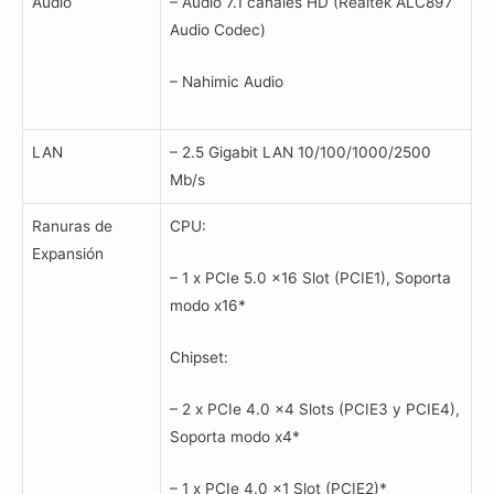
Audio
– Audio 7.1 canales HD (Realtek ALC897
Audio Codec)
– Nahimic Audio
LAN
– 2.5 Gigabit LAN 10/100/1000/2500
Mb/s
Ranuras de
CPU:
Expansión
– 1 x PCIe 5.0 x16 Slot (PCIE1), Soporta
modo x16*
Chipset:
– 2 x PCIe 4.0 x4 Slots (PCIE3 y PCIE4),
Soporta modo x4*
– 1 x PCIe 4.0 x1 Slot (PCIE2)*