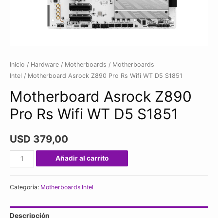
Inicio
/
Hardware
/
Motherboards
/
Motherboards
Intel
/ Motherboard Asrock Z890 Pro Rs Wifi WT D5 S1851
Motherboard Asrock Z890
Pro Rs Wifi WT D5 S1851
USD
379,00
Motherboard
Añadir al carrito
Asrock
Z890
Categoría:
Motherboards Intel
Pro
Rs
Descripción
Wifi