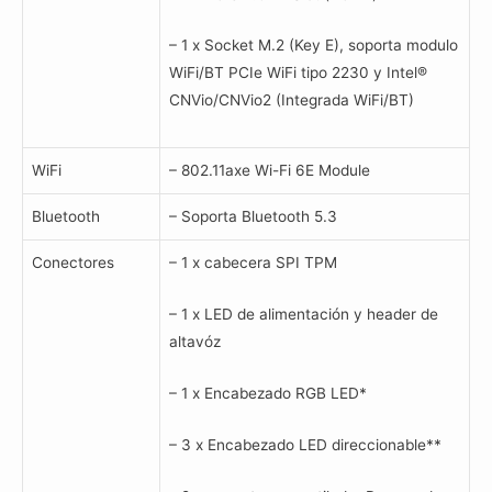
– 1 x Socket M.2 (Key E), soporta modulo
WiFi/BT PCIe WiFi tipo 2230 y Intel®
CNVio/CNVio2 (Integrada WiFi/BT)
WiFi
– 802.11axe Wi-Fi 6E Module
Bluetooth
– Soporta Bluetooth 5.3
Conectores
– 1 x cabecera SPI TPM
– 1 x LED de alimentación y header de
altavóz
– 1 x Encabezado RGB LED*
– 3 x Encabezado LED direccionable**