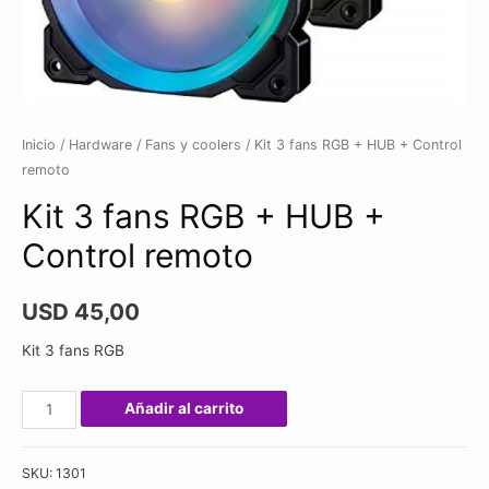
Inicio
/
Hardware
/
Fans y coolers
/ Kit 3 fans RGB + HUB + Control
remoto
Kit 3 fans RGB + HUB +
Control remoto
USD
45,00
Kit 3 fans RGB
Kit
Añadir al carrito
3
fans
SKU:
1301
RGB