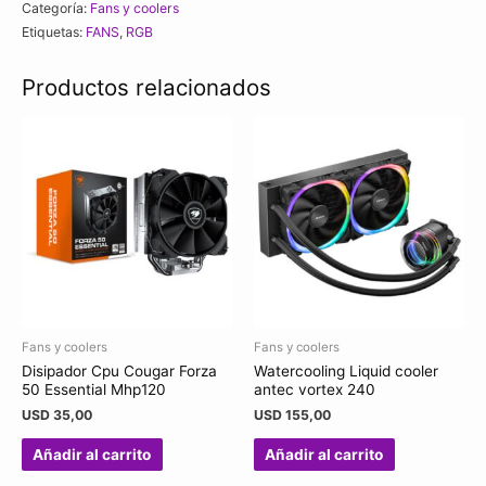
Categoría:
Fans y coolers
+
Etiquetas:
FANS
,
RGB
HUB
+
Productos relacionados
Control
remoto
cantidad
Fans y coolers
Fans y coolers
Disipador Cpu Cougar Forza
Watercooling Liquid cooler
50 Essential Mhp120
antec vortex 240
USD
35,00
USD
155,00
Añadir al carrito
Añadir al carrito