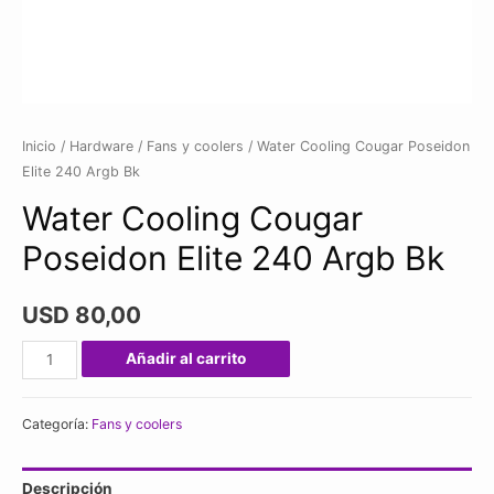
Inicio
/
Hardware
/
Fans y coolers
/ Water Cooling Cougar Poseidon
Elite 240 Argb Bk
Water Cooling Cougar
Poseidon Elite 240 Argb Bk
USD
80,00
Water
Añadir al carrito
Cooling
Cougar
Categoría:
Fans y coolers
Poseidon
Elite
Descripción
240