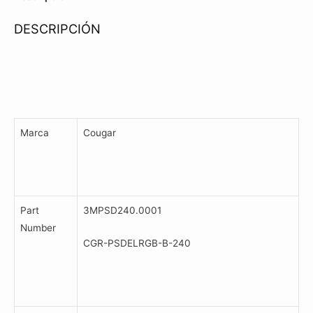
Argb
DESCRIPCIÓN
Bk
cantidad
Marca
Cougar
Part
3MPSD240.0001
Number
CGR-PSDELRGB-B-240