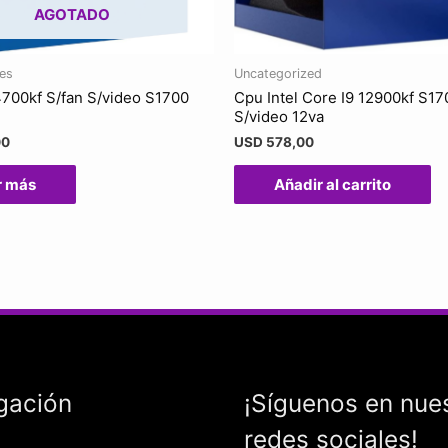
AGOTADO
es
Uncategorized
4700kf S/fan S/video S1700
Cpu Intel Core I9 12900kf S17
S/video 12va
00
USD
578,00
r más
Añadir al carrito
gación
¡Síguenos en nue
redes sociales!