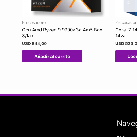
Procesadores
Procesador
Cpu Amd Ryzen 9 9900x3d Am5 Box
Core I7 1
S/fan
14va
USD
844,00
USD
525,
Añadir al carrito
Lee
Nave