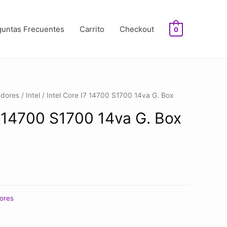
guntas Frecuentes
Carrito
Checkout
0
adores
/
Intel
/ Intel Core I7 14700 S1700 14va G. Box
7 14700 S1700 14va G. Box
ores