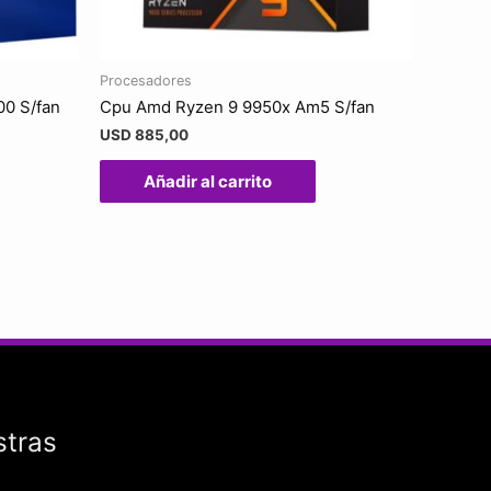
Procesadores
00 S/fan
Cpu Amd Ryzen 9 9950x Am5 S/fan
USD
885,00
Añadir al carrito
stras