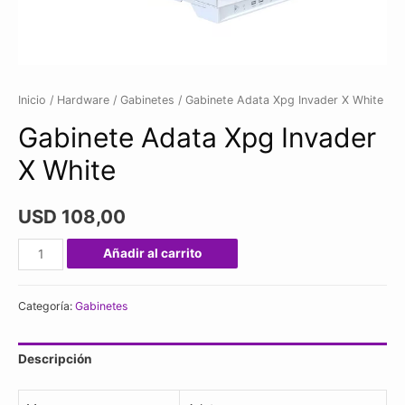
Inicio
/
Hardware
/
Gabinetes
/ Gabinete Adata Xpg Invader X White
Gabinete Adata Xpg Invader
X White
USD
108,00
Gabinete
Añadir al carrito
Adata
Xpg
Categoría:
Gabinetes
Invader
X
Descripción
White
cantidad