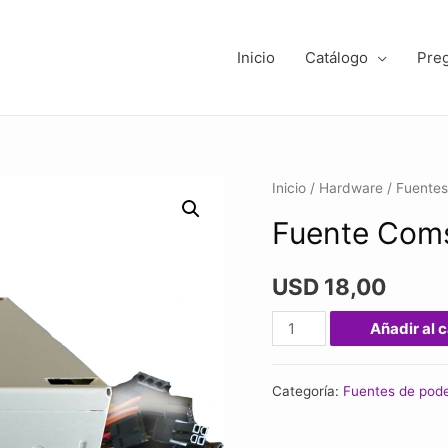
Inicio
Catálogo
Pre
Inicio
/
Hardware
/
Fuentes
Fuente Com
USD
18,00
Fuente
Añadir al c
Comstar
600w
Categoría:
Fuentes de pod
220v
cantidad