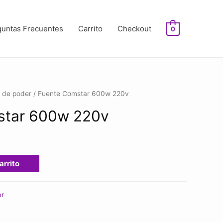
guntas Frecuentes
Carrito
Checkout
0
 de poder
/ Fuente Comstar 600w 220v
star 600w 220v
arrito
er