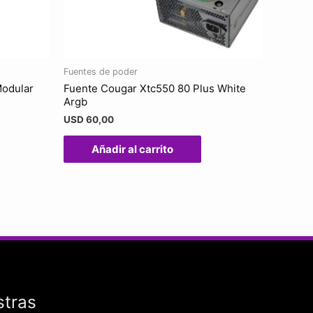
Fuentes de poder
Modular
Fuente Cougar Xtc550 80 Plus White
Argb
USD
60,00
Añadir al carrito
stras