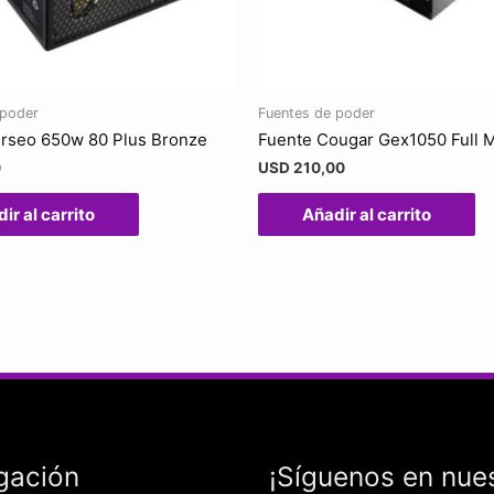
 poder
Fuentes de poder
rseo 650w 80 Plus Bronze
Fuente Cougar Gex1050 Full 
0
USD
210,00
ir al carrito
Añadir al carrito
gación
¡Síguenos en nue