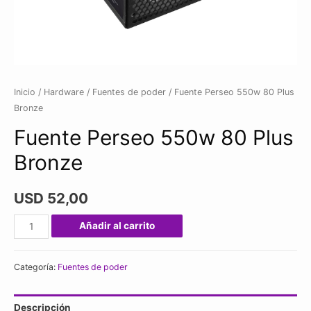
Inicio
/
Hardware
/
Fuentes de poder
/ Fuente Perseo 550w 80 Plus
Bronze
Fuente Perseo 550w 80 Plus
Bronze
USD
52,00
Fuente
Añadir al carrito
Perseo
550w
Categoría:
Fuentes de poder
80
Plus
Descripción
Bronze