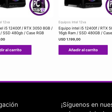
el 12va
Equipos Intel 12va
tel i5 12400f / RTX 3050 8GB /
Equipo intel i5 12400f / RTX 
 / SSD 480gb / Case RGB
16gb Ram / SSD 480GB / Cas
,00
USD
1.199,00
ir al carrito
Añadir al carrito
gación
¡Síguenos en nue