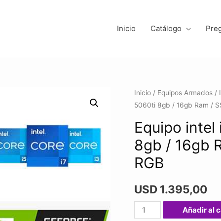
Inicio
Catálogo
Pre
Inicio
/
Equipos Armados
/
5060ti 8gb / 16gb Ram / 
Equipo intel
8gb / 16gb 
RGB
USD
1.395,00
Equipo
Añadir al c
intel