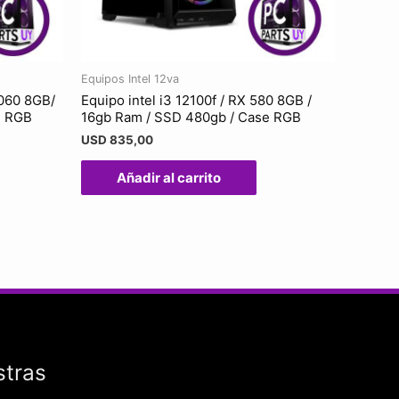
Equipos Intel 12va
5060 8GB/
Equipo intel i3 12100f / RX 580 8GB /
e RGB
16gb Ram / SSD 480gb / Case RGB
USD
835,00
Añadir al carrito
stras