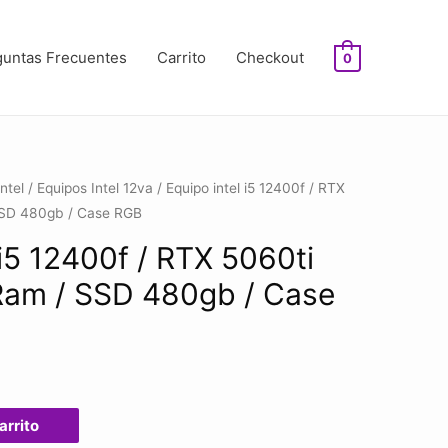
guntas Frecuentes
Carrito
Checkout
0
Intel
/
Equipos Intel 12va
/ Equipo intel i5 12400f / RTX
SSD 480gb / Case RGB
 i5 12400f / RTX 5060ti
Ram / SSD 480gb / Case
arrito