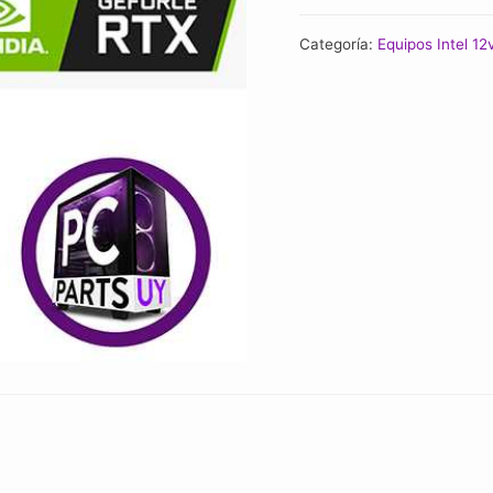
i5
Categoría:
Equipos Intel 12
12400f
/
RTX
5060ti
8gb
/
16gb
Ram
/
SSD
480gb
/
Case
RGB
cantidad