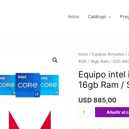
Inicio
Catálogo
Pre
Inicio
/
Equipos Armados
/
8GB / 16gb Ram / SSD 48
Equipo intel
16gb Ram /
USD
885,00
Equipo
Añadir al c
intel
i5