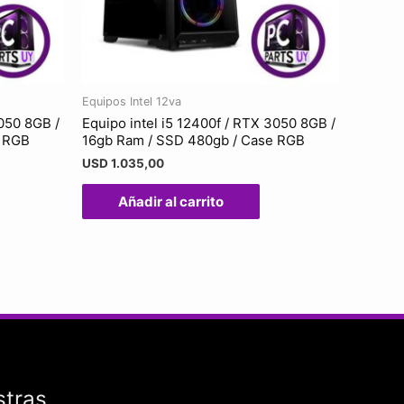
Equipos Intel 12va
5050 8GB /
Equipo intel i5 12400f / RTX 3050 8GB /
e RGB
16gb Ram / SSD 480gb / Case RGB
USD
1.035,00
Añadir al carrito
stras