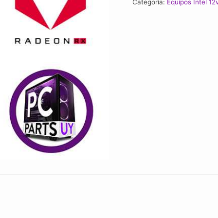
Categoría:
Equipos Intel 12
12400f
/
RX
580
8GB
/
16gb
Ram
/
SSD
480gb
/
Case
RGB
cantidad