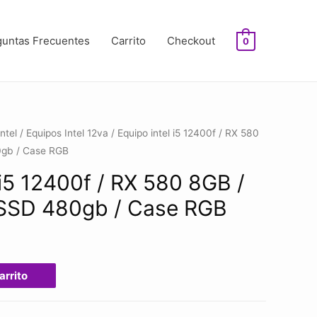
guntas Frecuentes
Carrito
Checkout
0
Intel
/
Equipos Intel 12va
/ Equipo intel i5 12400f / RX 580
0gb / Case RGB
 i5 12400f / RX 580 8GB /
 SSD 480gb / Case RGB
arrito