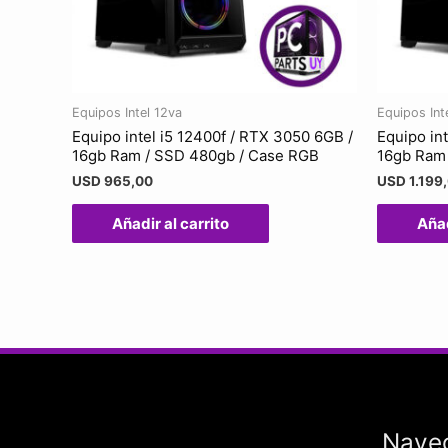
Equipos Intel 12va
Equipos Int
Equipo intel i5 12400f / RTX 3050 6GB /
Equipo in
16gb Ram / SSD 480gb / Case RGB
16gb Ram
USD
965,00
USD
1.199
Añadir al carrito
Añad
Nave