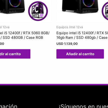
el 12va
Equipos Intel 12va
tel i5 12400f / RTX 5060 8GB/
Equipo intel i5 12400f / RTX 
 / SSD 480GB / Case RGB
16gb Ram / SSD 480gb / Cas
,00
USD
1.139,00
ir al carrito
Añadir al carrito
gación
¡Síguenos en nue