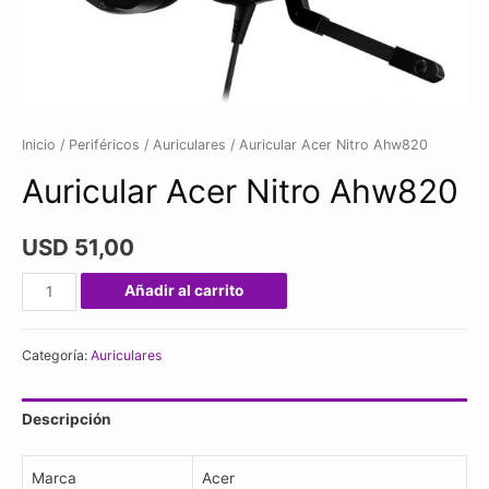
Inicio
/
Periféricos
/
Auriculares
/ Auricular Acer Nitro Ahw820
Auricular Acer Nitro Ahw820
USD
51,00
Auricular
Añadir al carrito
Acer
Nitro
Categoría:
Auriculares
Ahw820
cantidad
Descripción
Marca
Acer