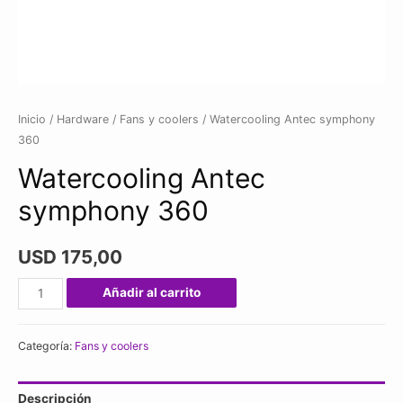
Inicio
/
Hardware
/
Fans y coolers
/ Watercooling Antec symphony
360
Watercooling Antec
symphony 360
USD
175,00
Watercooling
Añadir al carrito
Antec
symphony
Categoría:
Fans y coolers
360
cantidad
Descripción