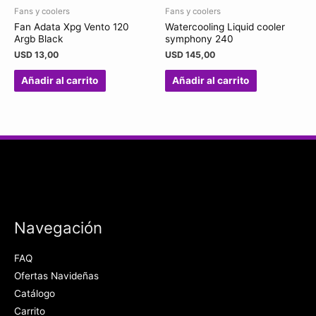
Fans y coolers
Fans y coolers
Fan Adata Xpg Vento 120
Watercooling Liquid cooler
Argb Black
symphony 240
USD
13,00
USD
145,00
Añadir al carrito
Añadir al carrito
Navegación
FAQ
Ofertas Navideñas
Catálogo
Carrito