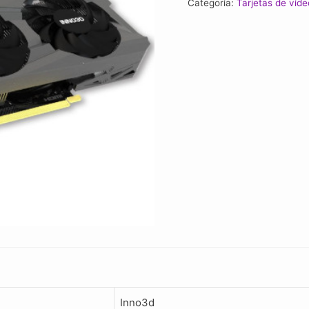
Categoría:
Tarjetas de víde
Rtx
3050
6gb
Twin
X2
V2
cantidad
Inno3d