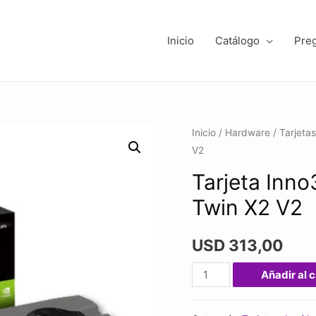
Inicio
Catálogo
Pre
Inicio
/
Hardware
/
Tarjeta
V2
Tarjeta Inn
Twin X2 V2
USD
313,00
Tarjeta
Añadir al c
Inno3d
Geforce