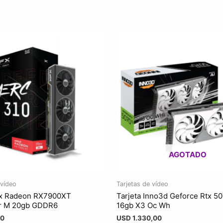
AGOTADO
 vídeo
Tarjetas de vídeo
Xfx Radeon RX7900XT
Tarjeta Inno3d Geforce Rtx 50
r M 20gb GDDR6
16gb X3 Oc Wh
00
USD
1.330,00