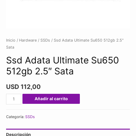
Inicio
/
Hardware
/
SSDs
/ Ssd Adata Ultimate Su650 512gb 2.5″
Sata
Ssd Adata Ultimate Su650
512gb 2.5″ Sata
USD
112,00
Ssd
Añadir al carrito
Adata
Ultimate
Categoría:
SSDs
Su650
512gb
Descripción
2.5"