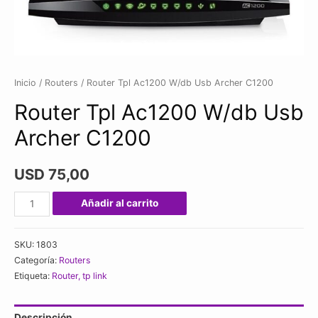
Inicio
/
Routers
/ Router Tpl Ac1200 W/db Usb Archer C1200
Router Tpl Ac1200 W/db Usb
Archer C1200
USD
75,00
Router
Añadir al carrito
Tpl
Ac1200
SKU:
1803
W/db
Categoría:
Routers
Usb
Etiqueta:
Router, tp link
Archer
C1200
Descripción