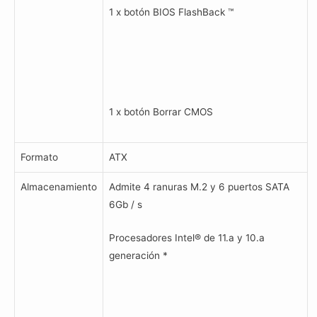
1 x botón BIOS FlashBack ™
1 x botón Borrar CMOS
Formato
ATX
Almacenamiento
Admite 4 ranuras M.2 y 6 puertos SATA
6Gb / s
Procesadores Intel® de 11.a y 10.a
generación *