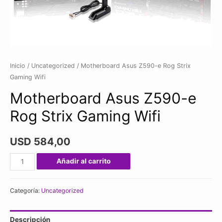
Inicio
/
Uncategorized
/ Motherboard Asus Z590-e Rog Strix
Gaming Wifi
Motherboard Asus Z590-e
Rog Strix Gaming Wifi
USD
584,00
Motherboard
Añadir al carrito
Asus
Z590-
Categoría:
Uncategorized
e
Rog
Descripción
Strix