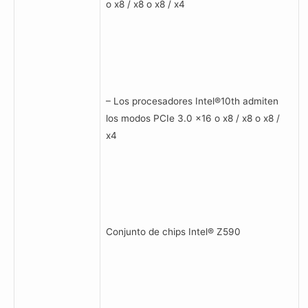
o x8 / x8 o x8 / x4
– Los procesadores Intel®10th admiten
los modos PCIe 3.0 x16 o x8 / x8 o x8 /
x4
Conjunto de chips Intel® Z590