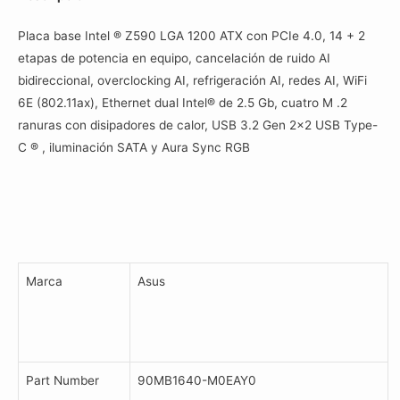
Gaming
Placa base Intel ® Z590 LGA 1200 ATX con PCIe 4.0, 14 + 2
Wifi
etapas de potencia en equipo, cancelación de ruido AI
cantidad
bidireccional, overclocking AI, refrigeración AI, redes AI, WiFi
6E (802.11ax), Ethernet dual Intel® de 2.5 Gb, cuatro M .2
ranuras con disipadores de calor, USB 3.2 Gen 2×2 USB Type-
C ® , iluminación SATA y Aura Sync RGB
Marca
Asus
Part Number
90MB1640-M0EAY0