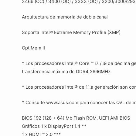
3466 (OC) / 3400 (OC) / 3333 (OC) / 3200/3000/29
Arquitectura de memoria de doble canal
Soporta Intel® Extreme Memory Profile (XMP)
OptiMem II
* Los procesadores Intel® Core ™ i7 / i9 de décima 
transferencia máxima de DDR4 2666MHz.
* Los procesadores Intel® de 11.a generación son 
* Consulte www.asus.com para conocer las QVL de mem
BIOS 192 (128 + 64) Mb Flash ROM, UEFI AMI BIOS
Gráficos 1 x DisplayPort 1.4 **
1 x HDMI ™ 2.0 ***