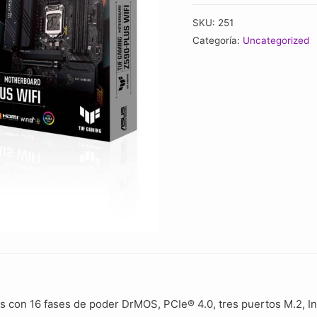
Gaming
SKU:
251
Tuf
Categoría:
Uncategorized
Z590-
plus
Wifi
cantidad
s con 16 fases de poder DrMOS, PCIe® 4.0, tres puertos M.2, In