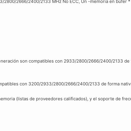
33/2800/2666/2400/2133 MHz No ECC, Un -memoria en búfer *
generación son compatibles con 2933/2800/2666/2400/2133 de fo
compatibles con 3200/2933/2800/2666/2400/2133 de forma nativ
oria (listas de proveedores calificados), y el soporte de fr