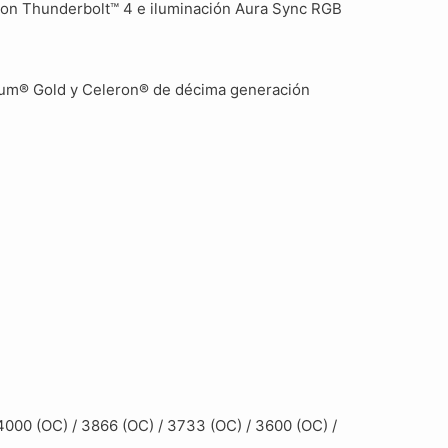
 con Thunderbolt™ 4 e iluminación Aura Sync RGB
tium® Gold y Celeron® de décima generación
4000 (OC) / 3866 (OC) / 3733 (OC) / 3600 (OC) /