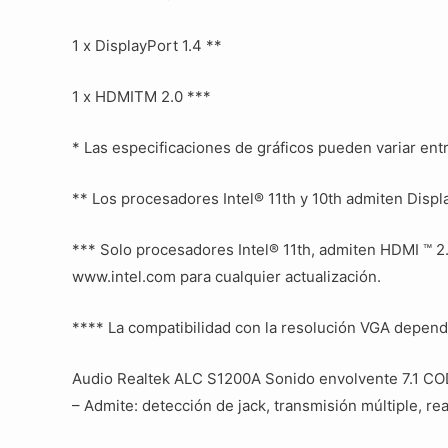
1 x DisplayPort 1.4 **
1 x HDMITM 2.0 ***
* Las especificaciones de gráficos pueden variar ent
** Los procesadores Intel® 11th y 10th admiten Disp
*** Solo procesadores Intel® 11th, admiten HDMI ™ 2
www.intel.com para cualquier actualización.
**** La compatibilidad con la resolución VGA depende
Audio Realtek ALC S1200A Sonido envolvente 7.1 COD
– Admite: detección de jack, transmisión múltiple, rea