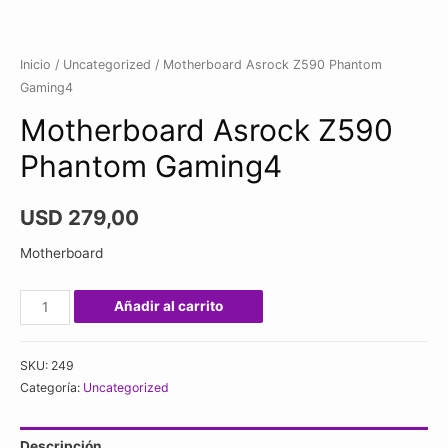
Inicio
/
Uncategorized
/ Motherboard Asrock Z590 Phantom
Gaming4
Motherboard Asrock Z590
Phantom Gaming4
USD
279,00
Motherboard
Motherboard
Añadir al carrito
Asrock
Z590
SKU:
249
Phantom
Categoría:
Uncategorized
Gaming4
cantidad
Descripción