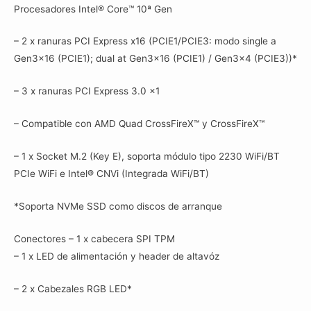
Procesadores Intel® Core™ 10ª Gen
– 2 x ranuras PCI Express x16 (PCIE1/PCIE3: modo single a
Gen3x16 (PCIE1); dual at Gen3x16 (PCIE1) / Gen3x4 (PCIE3))*
– 3 x ranuras PCI Express 3.0 x1
– Compatible con AMD Quad CrossFireX™ y CrossFireX™
– 1 x Socket M.2 (Key E), soporta módulo tipo 2230 WiFi/BT
PCIe WiFi e Intel® CNVi (Integrada WiFi/BT)
*Soporta NVMe SSD como discos de arranque
Conectores – 1 x cabecera SPI TPM
– 1 x LED de alimentación y header de altavóz
– 2 x Cabezales RGB LED*