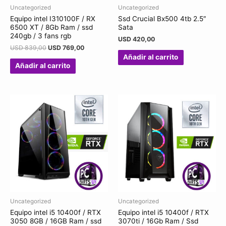
Uncategorized
Uncategorized
Equipo intel I310100F / RX
Ssd Crucial Bx500 4tb 2.5″
6500 XT / 8Gb Ram / ssd
Sata
240gb / 3 fans rgb
USD
420,00
USD
839,00
USD
769,00
Añadir al carrito
Añadir al carrito
Uncategorized
Uncategorized
Equipo intel i5 10400f / RTX
Equipo intel i5 10400f / RTX
3050 8GB / 16GB Ram / ssd
3070ti / 16Gb Ram / Ssd