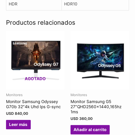
HDR
HDR10
Productos relacionados
AGOTADO
Monitores
Monitores
Monitor Samsung Odyssey
Monitor Samsung G5
G70b 32″4k Uhd Ips G-sync
27″QHD2560x1440,165hz
1ms
USD
840,00
USD
360,00
Leer más
Añadir al carrito