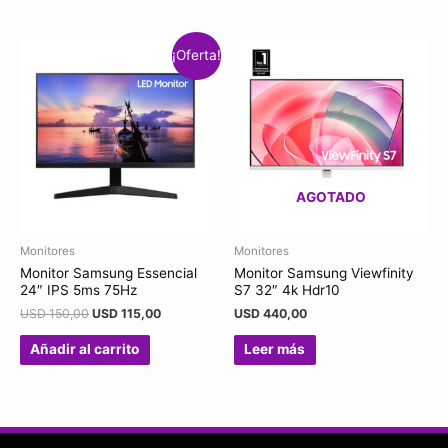
¡Oferta!
AGOTADO
Monitores
Monitores
Monitor Samsung Essencial
Monitor Samsung Viewfinity
24″ IPS 5ms 75Hz
S7 32″ 4k Hdr10
USD
150,00
USD
115,00
USD
440,00
Añadir al carrito
Leer más