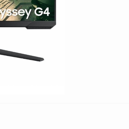
240
Hz
cantidad