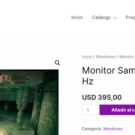
Inicio
Catálogo
Pre
Inicio
/
Monitores
/ Monito
Monitor Sa
Hz
USD
395,00
Monitor
Añadir al c
Samsung
G4
Categoría:
Monitores
27"fhd1ms