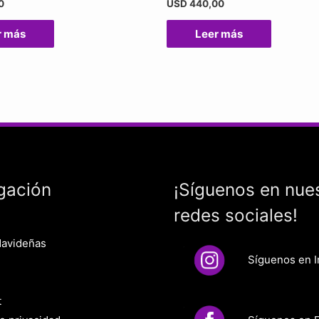
0
USD
440,00
r más
Leer más
gación
¡Síguenos en nue
redes sociales!
Navideñas
Síguenos en 
t