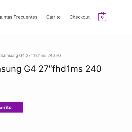
guntas Frecuentes
Carrito
Checkout
0
r Samsung G4 27″fhd1ms 240 Hz
msung G4 27″fhd1ms 240
arrito