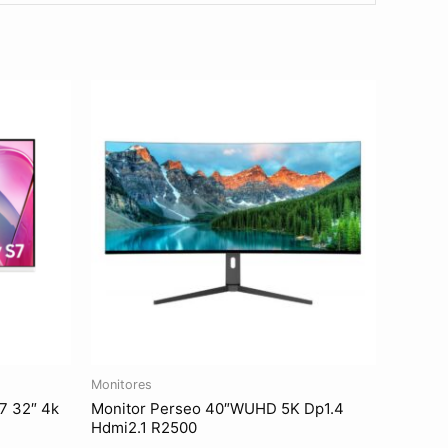
Monitores
7 32″ 4k
Monitor Perseo 40″WUHD 5K Dp1.4
Hdmi2.1 R2500