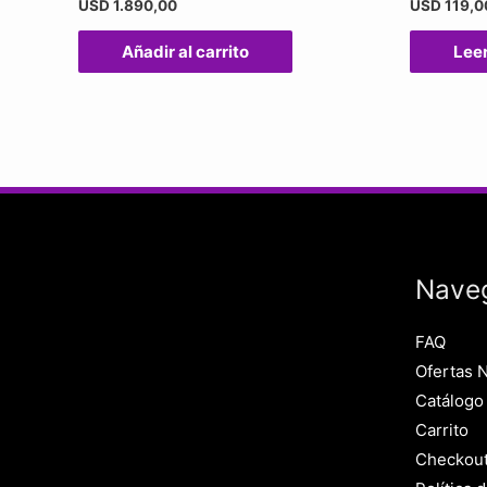
USD
1.890,00
USD
119,0
Añadir al carrito
Lee
Nave
FAQ
Ofertas 
Catálogo
Carrito
Checkou