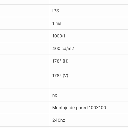
IPS
1 ms
1000:1
400 cd/m2
178° (H)
178° (V)
no
Montaje de pared 100X100
240hz