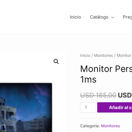
Inicio
Catálogo
Pre
Inicio
/
Monitores
/ Monitor
Monitor Per
1ms
USD
165,00
US
Monitor
Añadir al c
Perseo
Hermes
Categoría:
Monitores
24"