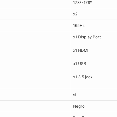
178ºx178º
x2
165Hz
x1 Display Port
x1 HDMI
x1 USB
x1 3.5 jack
si
Negro