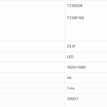
T238208
T238F165
23.6″
LED
1920×1080
VA
1 ms
3000:1