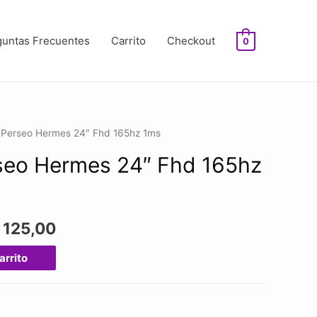
guntas Frecuentes
Carrito
Checkout
0
 Perseo Hermes 24″ Fhd 165hz 1ms
seo Hermes 24″ Fhd 165hz
D
125,00
arrito