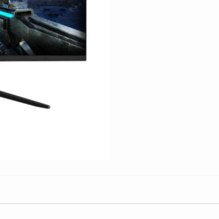
Fhd
165hz
1ms
cantidad