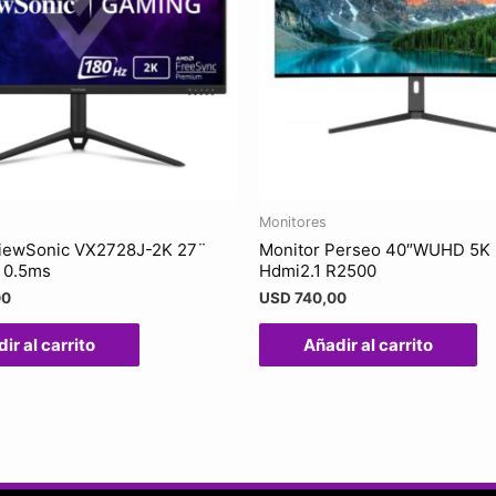
Monitores
ViewSonic VX2728J-2K 27¨
Monitor Perseo 40″WUHD 5K 
 0.5ms
Hdmi2.1 R2500
00
USD
740,00
ir al carrito
Añadir al carrito