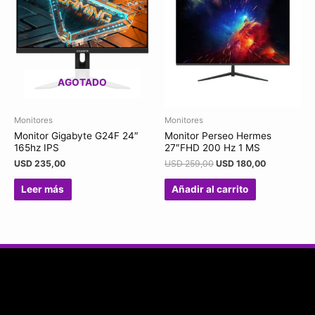
AGOTADO
Monitores
Monitores
Monitor Gigabyte G24F 24″
Monitor Perseo Hermes
165hz IPS
27″FHD 200 Hz 1 MS
USD
235,00
USD
259,00
USD
180,00
Leer más
Añadir al carrito