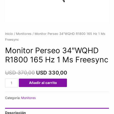
Inicio
/
Monitores
/ Monitor Perseo 34″WQHD R1800 165 Hz 1 Ms
Freesync
Monitor Perseo 34″WQHD
R1800 165 Hz 1 Ms Freesync
USD
370,00
USD
330,00
Monitor
Añadir al carrito
Perseo
34"WQHD
Categoría:
Monitores
R1800
165
Descripción
Hz