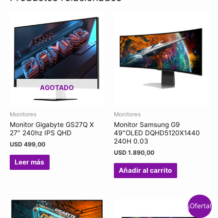
AGOTADO
Monitores
Monitores
Monitor Gigabyte GS27Q X
Monitor Samsung G9
27″ 240hz IPS QHD
49″OLED DQHD5120X1440
240H 0.03
USD
499,00
USD
1.890,00
Leer más
Añadir al carrito
¡Oferta!