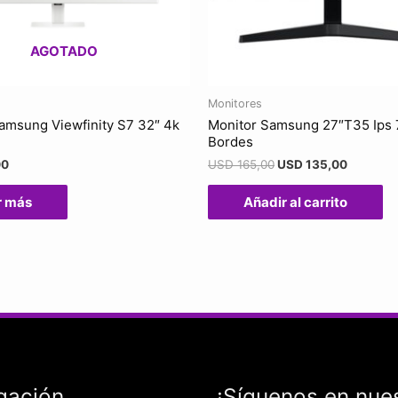
AGOTADO
Monitores
amsung Viewfinity S7 32″ 4k
Monitor Samsung 27″T35 Ips 
Bordes
00
USD
165,00
USD
135,00
r más
Añadir al carrito
gación
¡Síguenos en nue