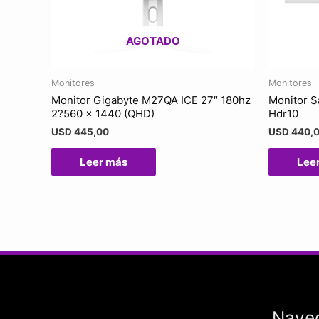
AGOTADO
Monitores
Monitores
Monitor Gigabyte M27QA ICE 27″ 180hz
Monitor S
2?560 x 1440 (QHD)
Hdr10
USD
445,00
USD
440,
Leer más
Lee
Nave