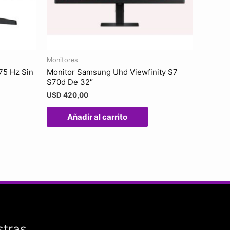
Monitores
75 Hz Sin
Monitor Samsung Uhd Viewfinity S7
S70d De 32″
USD
420,00
Añadir al carrito
stras