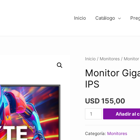
Inicio
Catálogo
Pre
Inicio
/
Monitores
/ Monitor
Monitor Gig
IPS
USD
155,00
Monitor
Añadir al c
Gigabyte
GS27FA
Categoría:
Monitores
27″