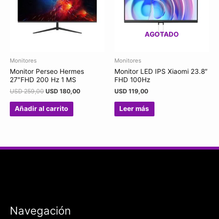
AGOTADO
Monitores
Monitores
Monitor Perseo Hermes
Monitor LED IPS Xiaomi 23.8″
27″FHD 200 Hz 1 MS
FHD 100Hz
USD
259,00
USD
180,00
USD
119,00
Añadir al carrito
Leer más
Navegación