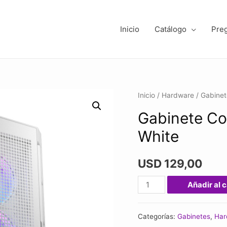
Inicio
Catálogo
Pre
Inicio
/
Hardware
/
Gabinet
Gabinete Co
White
USD
129,00
Gabinete
Añadir al c
Cougar
Duoface
Categorías:
Gabinetes
,
Har
Pro