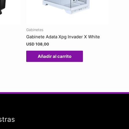
Gabinetes
Gabinete Adata Xpg Invader X White
USD
108,00
Añadir al carrito
stras