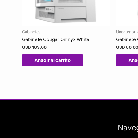
Gabinetes
Uncategori
Gabinete Cougar Omnyx White
Gabinete 
USD
189,00
USD
80,0
Añadir al carrito
Añad
Nave