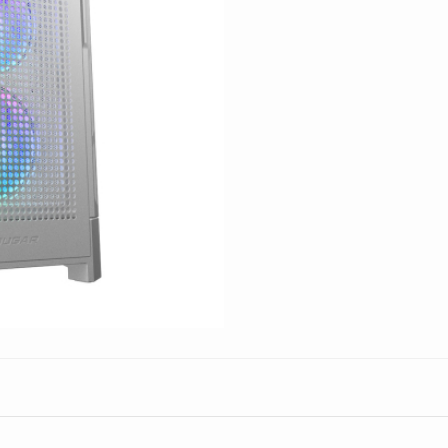
Rgb
White
cantidad