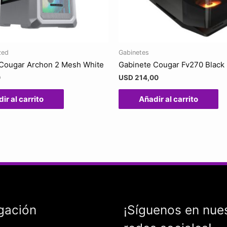
zed
Gabinetes
Cougar Archon 2 Mesh White
Gabinete Cougar Fv270 Black
0
USD
214,00
ir al carrito
Añadir al carrito
gación
¡Síguenos en nue