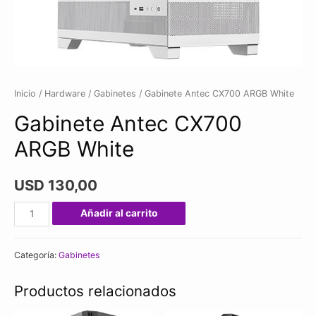
Inicio
/
Hardware
/
Gabinetes
/ Gabinete Antec CX700 ARGB White
Gabinete Antec CX700
ARGB White
USD
130,00
Gabinete
Añadir al carrito
Antec
CX700
Categoría:
Gabinetes
ARGB
White
Productos relacionados
cantidad