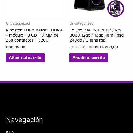
Uncategorized
Uncategorized
Kingston FURY Beast – DDR4
Equipo intel i5 10400f / Rtx
– módulo – 8 GB – DIMM de
3060 12gb / 16gb Ram / ssd
288 contactos – 3200
240gb / 3 fans rgb
USD
95,00
USD
1.519,00
USD
1.239,00
Añadir al carrito
Añadir al carrito
Navegación
FAQ