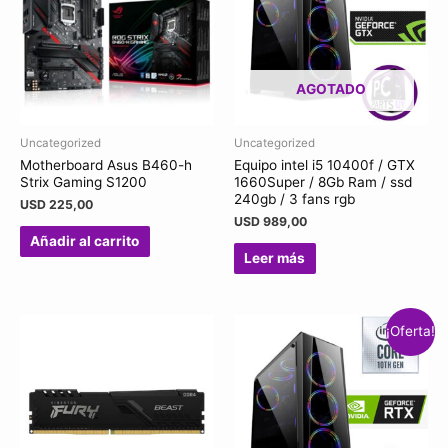
AGOTADO
Uncategorized
Uncategorized
Motherboard Asus B460-h
Equipo intel i5 10400f / GTX
Strix Gaming S1200
1660Super / 8Gb Ram / ssd
240gb / 3 fans rgb
USD
225,00
USD
989,00
Añadir al carrito
Leer más
¡Oferta!