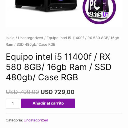
Inicio
/
Uncategorized
/ Equipo intel i5 11400f / RX 580 8GB/ 16gb
Ram / SSD 480gb/ Case RGB
Equipo intel i5 11400f / RX
580 8GB/ 16gb Ram / SSD
480gb/ Case RGB
USD
799,00
USD
729,00
Equipo
Añadir al carrito
intel
i5
Categoría:
Uncategorized
11400f