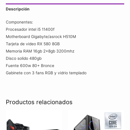
/
Descripción
RX
580
Componentes:
8GB/
Procesador intel i5 11400f
16gb
Motherboard Gigabyte/asrock H510M
Ram
Tarjeta de video RX 580 8GB
/
Memoria RAM 16gb 2x8gb 3200mhz
SSD
Disco solido 480gb
480gb/
Fuente 600w 80+ Bronce
Case
Gabinete con 3 fans RGB y vidrio templado
RGB
cantidad
Productos relacionados