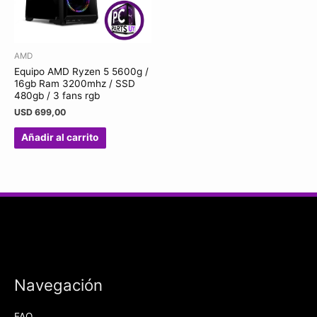
AMD
Equipo AMD Ryzen 5 5600g /
16gb Ram 3200mhz / SSD
480gb / 3 fans rgb
USD
699,00
Añadir al carrito
Navegación
FAQ