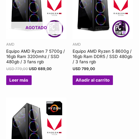
AGOTADO
AMD
AMD
Equipo AMD Ryzen 7 5700g /
Equipo AMD Ryzen 5 8600g /
16gb Ram 3200mhz / SSD
16gb Ram DDR5 / SSD 480gb
480gb / 3 fans rgb
/ 3 fans rgb
USD
779,00
USD
689,00
USD
799,00
Leer más
Añadir al carrito