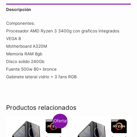
3400g
Descripción
/
8gb
Componentes:
Ram
Procesador AMD Ryzen 3 3400g con graficos integrados
/
VEGA 8
SSD
Motherboard A320M
240Gb
Memoria RAM 8gb
/
Disco solido 240Gb
3
Fuente 500w 80+ bronce
fans
Gabinete lateral vidrio + 3 fans RGB
rgb
/
VEGA
8
Productos relacionados
cantidad
¡Oferta!