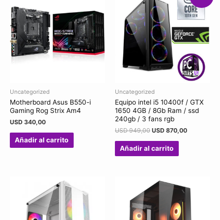
Uncategorized
Uncategorized
Motherboard Asus B550-i
Equipo intel i5 10400f / GTX
Gaming Rog Strix Am4
1650 4GB / 8Gb Ram / ssd
240gb / 3 fans rgb
USD
340,00
USD
949,00
USD
870,00
Añadir al carrito
Añadir al carrito