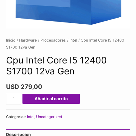
Inicio
/
Hardware
/
Procesadores
/
Intel
/ Cpu Intel Core I5 12400
S1700 12va Gen
Cpu Intel Core I5 12400
S1700 12va Gen
USD
279,00
Cpu
Añadir al carrito
Intel
Core
Categorías:
Intel
,
Uncategorized
I5
12400
Descripción
S1700