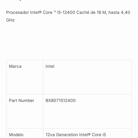
12va
Procesador Intel® Core ™ i5-12400 Caché de 18 M, hasta 4,40
Gen
GHz
cantidad
Marca
Intel
Part Number
BX8071512400
Modelo
12va Generation Intel® Core i5