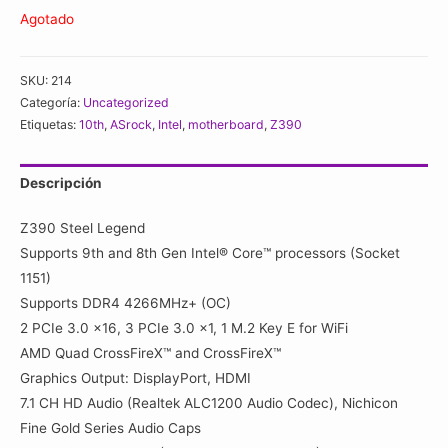
Agotado
SKU:
214
Categoría:
Uncategorized
Etiquetas:
10th
,
ASrock
,
Intel
,
motherboard
,
Z390
Descripción
Z390 Steel Legend
Supports 9th and 8th Gen Intel® Core™ processors (Socket
1151)
Supports DDR4 4266MHz+ (OC)
2 PCIe 3.0 x16, 3 PCIe 3.0 x1, 1 M.2 Key E for WiFi
AMD Quad CrossFireX™ and CrossFireX™
Graphics Output: DisplayPort, HDMI
7.1 CH HD Audio (Realtek ALC1200 Audio Codec), Nichicon
Fine Gold Series Audio Caps