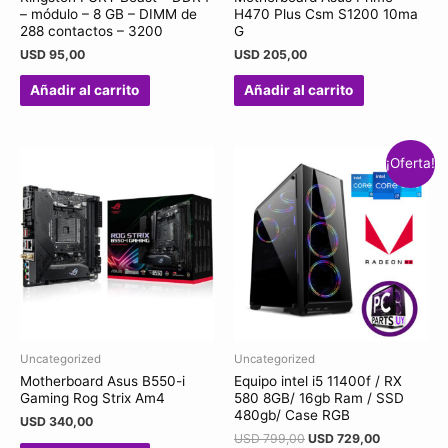
– módulo – 8 GB – DIMM de
H470 Plus Csm S1200 10ma
288 contactos – 3200
G
USD
95,00
USD
205,00
Añadir al carrito
Añadir al carrito
¡Oferta!
Uncategorized
Uncategorized
Motherboard Asus B550-i
Equipo intel i5 11400f / RX
Gaming Rog Strix Am4
580 8GB/ 16gb Ram / SSD
480gb/ Case RGB
USD
340,00
USD
799,00
USD
729,00