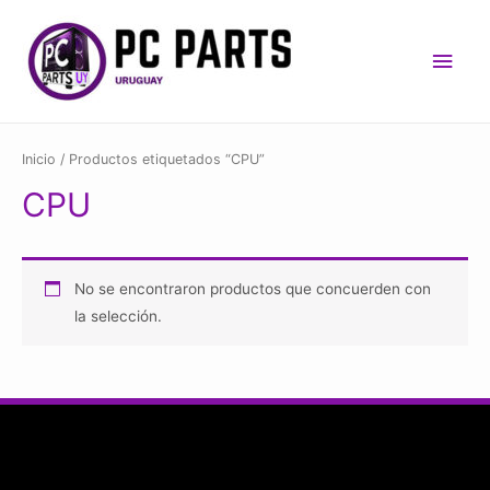
Men
princ
Inicio
/ Productos etiquetados “CPU”
CPU
No se encontraron productos que concuerden con
la selección.